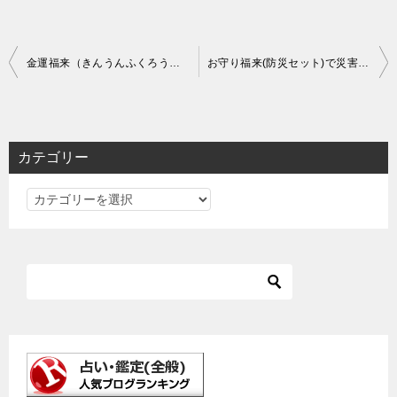
投
金運福来（きんうんふくろう）で家族全員に幸運が？
お守り福来(防災セット)で災害への備えと金運アップの備えを同時に叶える！【安心＆福】
稿
ナ
ビ
カテゴリー
ゲ
カ
ー
テ
シ
ゴ
ョ
リ
ン
ー