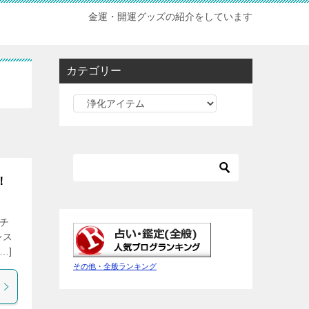
金運・開運グッズの紹介をしています
カテゴリー
カ
テ
ゴ
リ
ー
！
チ
レス
…]
その他・全般ランキング