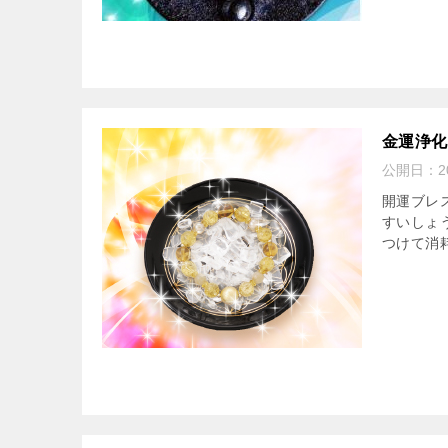
金運浄化
公開日：
2
開運ブレ
すいしょ
つけて消