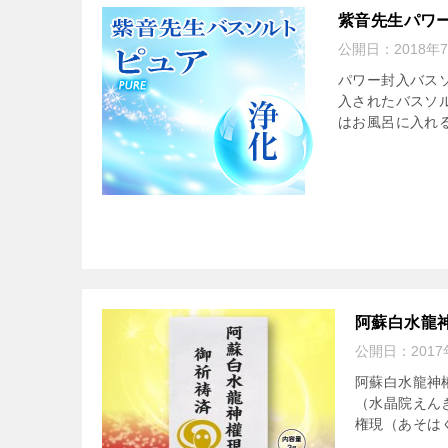
紫音先生パワ
公開日：
2018年
パワー封入バス
入されたバスソ
はお風呂に入れる
阿蘇白水龍
公開日：
201
阿蘇白水龍神
（水晶院えん
権現（あそは