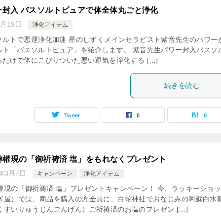
ー封入 バスソルトピュアで体全体丸ごと浄化
7月19日
浄化アイテム
ソルトで悪運浄化加速 星のしずくメインセラピスト紫音先生のパワー
ルト「バスソルトピュア」を紹介します。 紫音先生パワー封入バスソ
だけで体にこびりついた悪い運気を浄化する […]
続きを読む
Tweet
0
0
神權現の「御祈祷済 塩」をもれなくプレゼント
7年3月7日
キャンペーン
浄化アイテム
權現の「御祈祷済 塩」プレゼントキャンペーン！ 今、ラッキーショ
ぎ屋）では、商品を購入の方全員に、白蛇神社でおなじみの阿蘇白水
くすいりゅうじんごんげん）ご祈祷済のお塩のプレゼン […]