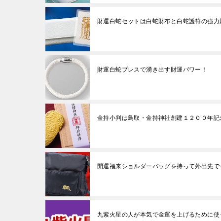
財運白蛇セットは白蛇財布と白蛇護符の強力
財運白蛇ブレスで湧き出す財運パワー！
金持小判は鳥取・金持神社創建１２００年記
開運福来ショルダーバッグを持って外出先で
九紫火星の人が本気で金運を上げるために使