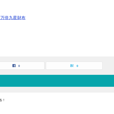
運万倍九星財布
0
0
る！