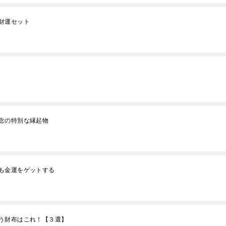
財運セット
念の特別な縁起物
も金運をゲットする
う財布はこれ！【３選】