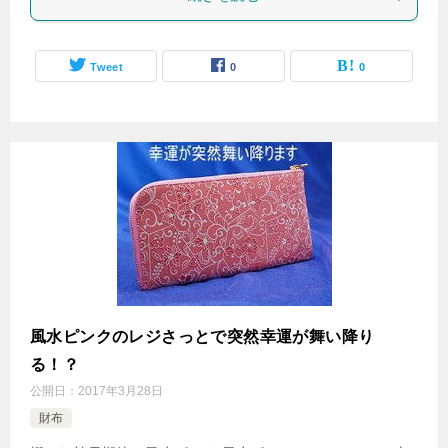
Tweet
0
0
風水ピンクのレジさっとで突然幸運が舞い降り
る！？
公開日：
2017年3月28日
財布