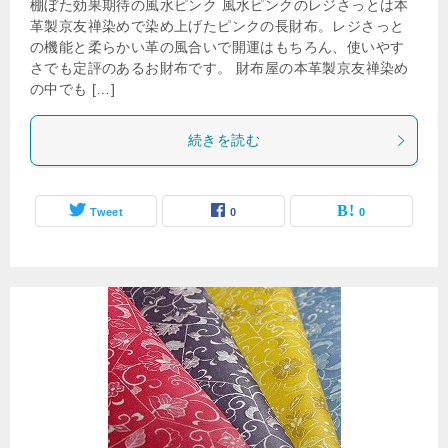
棚ぼた効果期待の風水ピンク 風水ピンクのレジさっとは本
革製京友禅染めで染め上げたピンクの長財布。レジさっと
の機能と柔らかい革の風合いで開運はもちろん、使いやす
さでも定評のあるお財布です。 財布屋の本革製京友禅染め
の中でも […]
続きを読む
Tweet
0
0