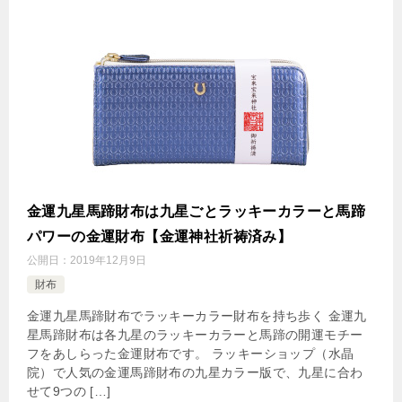
金運九星馬蹄財布は九星ごとラッキーカラーと馬蹄
パワーの金運財布【金運神社祈祷済み】
公開日：
2019年12月9日
財布
金運九星馬蹄財布でラッキーカラー財布を持ち歩く 金運九
星馬蹄財布は各九星のラッキーカラーと馬蹄の開運モチー
フをあしらった金運財布です。 ラッキーショップ（水晶
院）で人気の金運馬蹄財布の九星カラー版で、九星に合わ
せて9つの […]