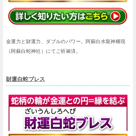
金運力と財運力、ダブルのパワー。阿蘇白水龍神權現
（阿蘇白蛇神社）にてご祈祷済。
財運白蛇ブレス