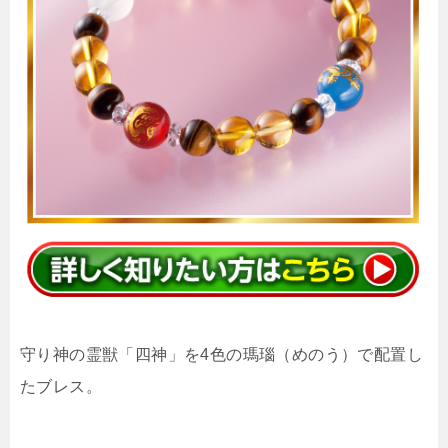
守り神の霊獣「四神」を4色の瑪瑙（めのう）で配置し
たブレス。