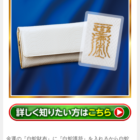
金運の『白蛇財布』に『白蛇護符』を入れるから白蛇