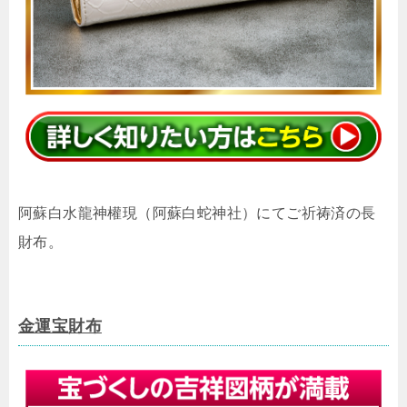
阿蘇白水龍神權現（阿蘇白蛇神社）にてご祈祷済の長
財布。
金運宝財布