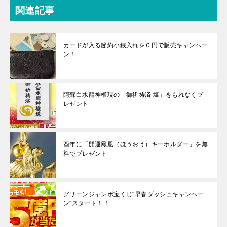
関連記事
カードが入る節約小銭入れを０円で販売キャンペー
ン！
阿蘇白水龍神權現の「御祈祷済 塩」をもれなくプ
レゼント
酉年に「開運鳳凰（ほうおう）キーホルダー」を無
料でプレゼント
グリーンジャンボ宝くじ"早春ダッシュキャンペー
ン"スタート！！