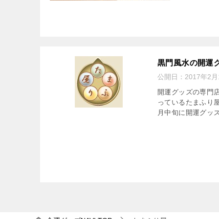
黒門風水の開運
公開日：
2017年2月
開運グッズの専門
っているたまふり屋
月中旬に開運グッズ