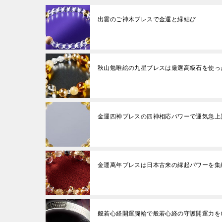
出雲のご神木ブレスで金運と縁結び
秋山勉唯絵の九星ブレスは厳選高級石を使っ
金運四神ブレスの四神相応パワーで運気急上
金運萬年ブレスは日本古来の縁起パワーを集
般若心経開運腕輪で般若心経の守護開運力を