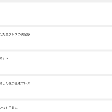
た九星ブレスの決定版
昇！？
結した強力金運ブレス
いつも手首に