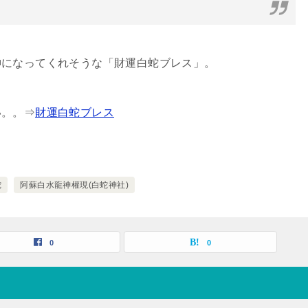
神になってくれそうな「財運白蛇ブレス」。
い。。⇒
財運白蛇ブレス
蛇
阿蘇白水龍神權現(白蛇神社)
0
0