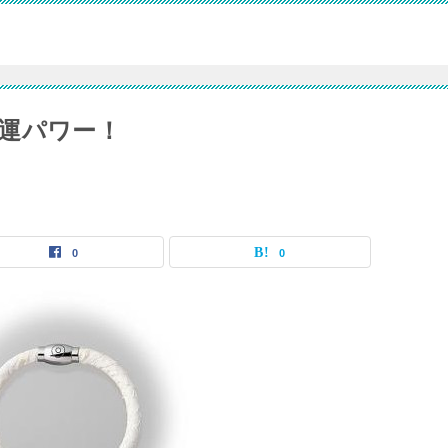
運パワー！
0
0