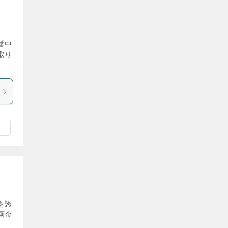
番中
取り
を誇
画金