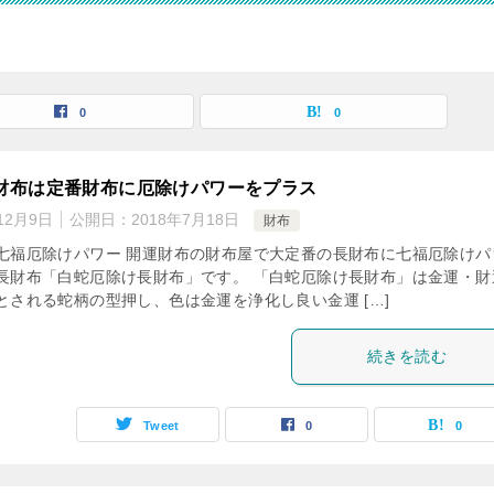
0
0
財布は定番財布に厄除けパワーをプラス
12月9日
公開日：
2018年7月18日
財布
七福厄除けパワー 開運財布の財布屋で大定番の長財布に七福厄除けパ
長財布「白蛇厄除け長財布」です。 「白蛇厄除け長財布」は金運・財
とされる蛇柄の型押し、色は金運を浄化し良い金運 […]
続きを読む
Tweet
0
0