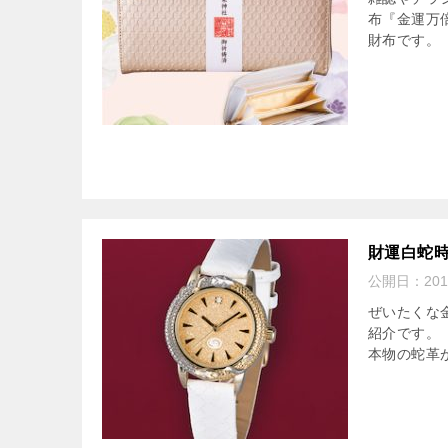
布『金運万
財布です。 
財運白蛇
公開日：
20
ぜいたくな
紹介です。
本物の蛇革が