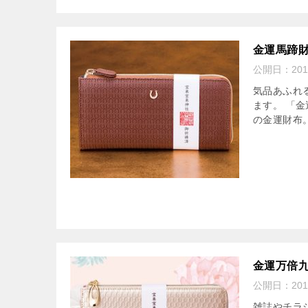
金運馬蹄
公開日：
20
気品あふれ
ます。 「
の金運財布。
金運万倍
公開日：
20
雑誌やチラ