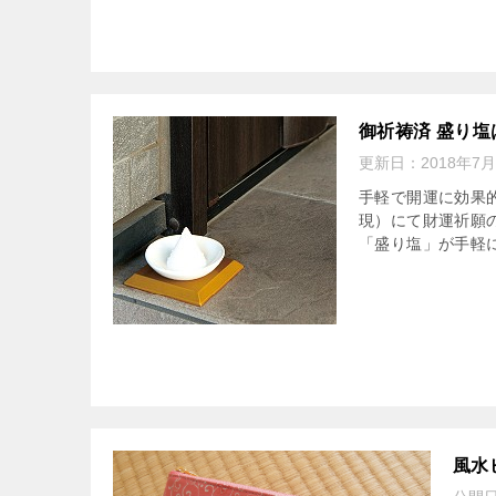
御祈祷済 盛り
更新日：
2018年7
手軽で開運に効果
現）にて財運祈願
「盛り塩」が手軽に
風水