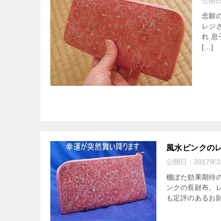
公開
念願
レジ
れ 
[…]
風水ピンクの
公開日：
2017年
棚ぼた効果期待
ンクの長財布。
も定評のあるお財