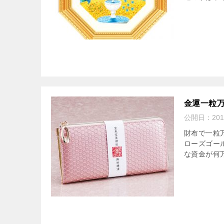
金運一粒万
公開日：
20
財布で一粒
ローズゴー
な資金が何