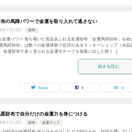
財布の馬蹄パワーで金運を取り入れて逃さない
18年7月14日
財布
る金運パワー 落ち着いた気品あふれる金運財布「金運馬蹄財布」を紹
金運馬蹄財布」は数々の金運体験で定評があるラッキーショップ（水晶
 金運財布で多く見られる金運モチーフを前面に出した財 […]
続きを読む
Tweet
0
0
九星財布で自分だけの金運力を身につける
18年7月13日
財布
金運グッズ
シで好評の金運財布 折り込みチラシなどで紹介され、好評を博してい