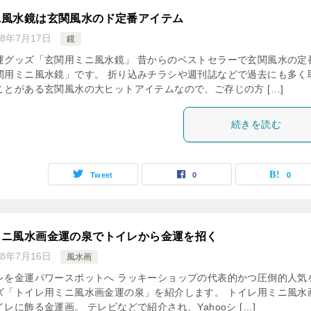
ニ風水鏡は玄関風水のド定番アイテム
18年7月17日
鏡
運グッズ「玄関用ミニ風水鏡」 昔からのベストセラーで玄関風水の定
関用ミニ風水鏡」です。 折り込みチラシや週刊誌などで過去にも多く
ことがある玄関風水の大ヒットアイテムなので、ご存じの方 […]
続きを読む
Tweet
0
0
ミニ風水画金運の泉でトイレから金運を招く
18年7月16日
風水画
レを金運パワースポットへ ラッキーショップの代表的かつ圧倒的人気
ズ「トイレ用ミニ風水画金運の泉」を紹介します。 トイレ用ミニ風水
レに飾る金運画。 テレビなどで紹介され、Yahooシ […]