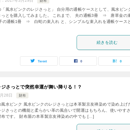
日：
2017年3月29日
財布
の「風水ピンクのレジさっと」 自分用の通帳ケースとして、風水ピン
さっとを購入してみました。 これまで、 夫の通帳3冊 ⇒ 唐草金の
息子の通帳1冊 ⇒ 白蛇の束入れ と、シンプルな束入れを通帳ケース
続きを読む
Tweet
0
0
レジさっとで突然幸運が舞い降りる！？
3月28日
財布
の風水ピンク 風水ピンクのレジさっとは本革製京友禅染めで染め上げ
レジさっとの機能と柔らかい革の風合いで開運はもちろん、使いやす
布です。 財布屋の本革製京友禅染めの中でも […]