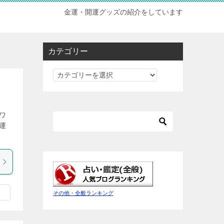
金運・開運グッズの紹介をしています
カテゴリー
カ
テ
ゴ
リ
ワ
ー
運
その他・全般ランキング