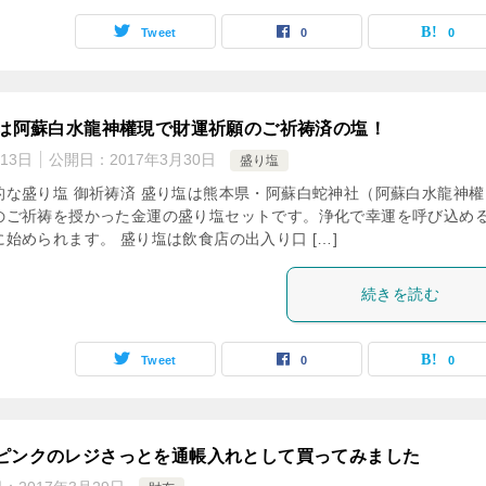
Tweet
0
0
塩は阿蘇白水龍神權現で財運祈願のご祈祷済の塩！
月13日
公開日：
2017年3月30日
盛り塩
的な盛り塩 御祈祷済 盛り塩は熊本県・阿蘇白蛇神社（阿蘇白水龍神權
のご祈祷を授かった金運の盛り塩セットです。浄化で幸運を呼び込め
始められます。 盛り塩は飲食店の出入り口 […]
続きを読む
Tweet
0
0
ピンクのレジさっとを通帳入れとして買ってみました