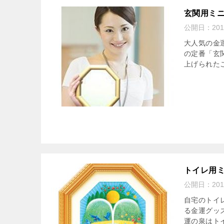
玄関用ミ
公開日：
20
大人気の金
の定番「玄
上げられた
トイレ用
公開日：
20
自宅のトイ
る金運グッ
運の泉はトイ