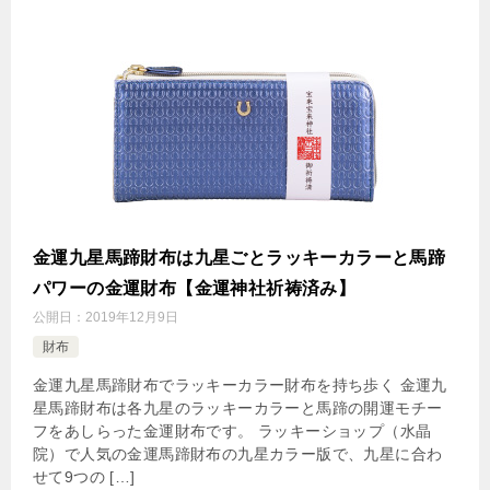
金運九星馬蹄財布は九星ごとラッキーカラーと馬蹄
パワーの金運財布【金運神社祈祷済み】
公開日：
2019年12月9日
財布
金運九星馬蹄財布でラッキーカラー財布を持ち歩く 金運九
星馬蹄財布は各九星のラッキーカラーと馬蹄の開運モチー
フをあしらった金運財布です。 ラッキーショップ（水晶
院）で人気の金運馬蹄財布の九星カラー版で、九星に合わ
せて9つの […]